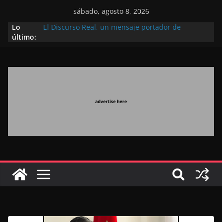
sábado, agosto 8, 2026
Lo
El Discurso Real, un mensaje portador de
último:
esperanza y confianza en el futuro (académico
español)
Día Nacional de los Marroquíes Residentes en el
Extranjero: al servicio de los grandes proyectos de
Marruecos 2030
Operación Marhaba 2026: agosto marca la
llegada masiva de marroquíes residentes en el
extranjero
El Discurso del Trono refuerza la confianza de los
inversores internacionales en el potencial de
Marruecos gracias a una visión estratégica
(experto chino)
El discurso del Trono refleja la estrategia Real
destinada a consolidar la posición de Marruecos
en una economía mundial competitiva (politólogo
marroquí-estadounidense)