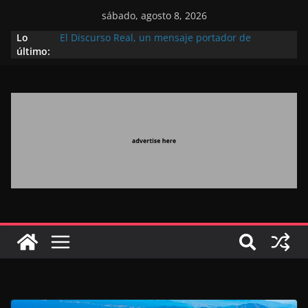
sábado, agosto 8, 2026
Lo
El Discurso Real, un mensaje portador de
último:
esperanza y confianza en el futuro (académico
español)
Día Nacional de los Marroquíes Residentes en el
Extranjero: al servicio de los grandes proyectos de
Marruecos 2030
Operación Marhaba 2026: agosto marca la
llegada masiva de marroquíes residentes en el
extranjero
El Discurso del Trono refuerza la confianza de los
inversores internacionales en el potencial de
Marruecos gracias a una visión estratégica
(experto chino)
El discurso del Trono refleja la estrategia Real
destinada a consolidar la posición de Marruecos
en una economía mundial competitiva (politólogo
marroquí-estadounidense)