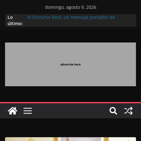
domingo, agosto 9, 2026
Lo
El Discurso Real, un mensaje portador de
último:
esperanza y confianza en el futuro (académico
español)
Día Nacional de los Marroquíes Residentes en el
Extranjero: al servicio de los grandes proyectos de
Marruecos 2030
Operación Marhaba 2026: agosto marca la
llegada masiva de marroquíes residentes en el
extranjero
El Discurso del Trono refuerza la confianza de los
inversores internacionales en el potencial de
Marruecos gracias a una visión estratégica
(experto chino)
El discurso del Trono refleja la estrategia Real
destinada a consolidar la posición de Marruecos
en una economía mundial competitiva (politólogo
marroquí-estadounidense)