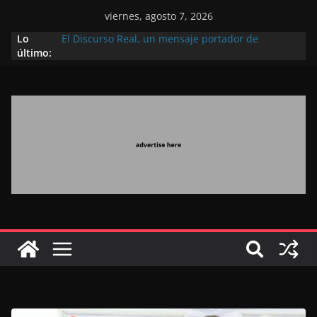
viernes, agosto 7, 2026
Lo
El Discurso Real, un mensaje portador de
último:
esperanza y confianza en el futuro (académico
español)
Día Nacional de los Marroquíes Residentes en el
Extranjero: al servicio de los grandes proyectos de
Marruecos 2030
Operación Marhaba 2026: agosto marca la
llegada masiva de marroquíes residentes en el
extranjero
El Discurso del Trono refuerza la confianza de los
inversores internacionales en el potencial de
Marruecos gracias a una visión estratégica
(experto chino)
El discurso del Trono refleja la estrategia Real
destinada a consolidar la posición de Marruecos
en una economía mundial competitiva (politólogo
marroquí-estadounidense)