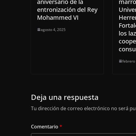
aniversario de la
marro
entronización del Rey
Unive
Mohammed VI
Herre
Forta
agosto 4, 2025
los la
coope
consul
febrero
Deja una respuesta
Tu dirección de correo electrónico no será pu
Comentario
*