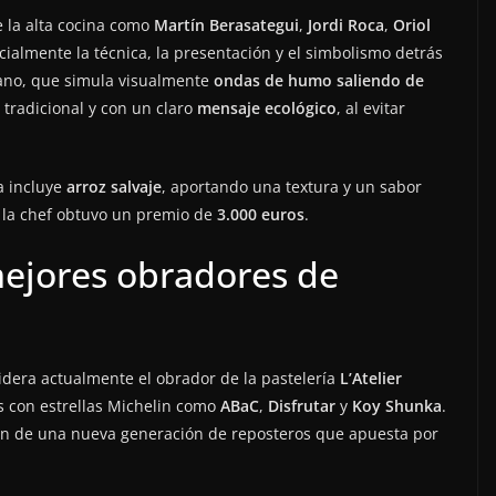
e la alta cocina como
Martín Berasategui
,
Jordi Roca
,
Oriol
ecialmente la técnica, la presentación y el simbolismo detrás
ano, que simula visualmente
ondas de humo saliendo de
 tradicional y con un claro
mensaje ecológico
, al evitar
a incluye
arroz salvaje
, aportando una textura y un sabor
n, la chef obtuvo un premio de
3.000 euros
.
ejores obradores de
lidera actualmente el obrador de la pastelería
L’Atelier
s con estrellas Michelin como
ABaC
,
Disfrutar
y
Koy Shunka
.
ación de una nueva generación de reposteros que apuesta por