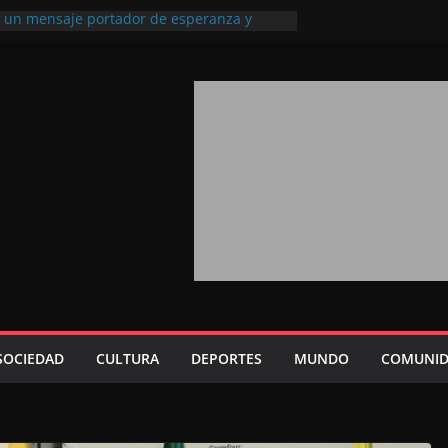
l, un mensaje portador de esperanza y
futuro (académico español)
los Marroquíes Residentes en el
ervicio de los grandes proyectos de
ba 2026: agosto marca la llegada masiva
sidentes en el extranjero
Trono refuerza la confianza de los
nacionales en el potencial de Marruecos
sión estratégica (experto chino)
rono refleja la estrategia Real destinada a
osición de Marruecos en una economía
tiva (politólogo marroquí-estadounidense)
SOCIEDAD
CULTURA
DEPORTES
MUNDO
COMUNID