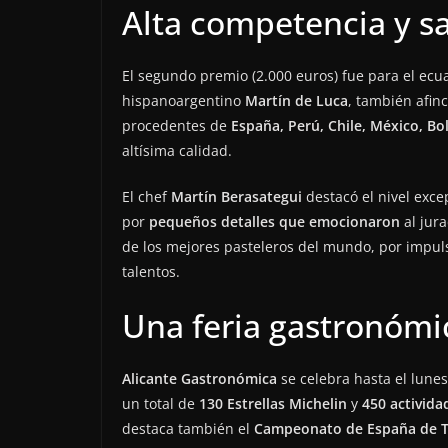
Alta competencia y s
El segundo premio (2.000 euros) fue para el ecu
hispanoargentino
Martín de Luca
, también afin
procedentes de
España, Perú, Chile, México, Bo
altísima calidad.
El chef
Martín Berasategui
destacó el nivel exce
por
pequeños detalles que emocionaron
al jur
de los mejores pasteleros del mundo, por impulsa
talentos.
Una feria gastronómic
Alicante Gastronómica
se celebra hasta el lune
un total de
130 Estrellas Michelin
y
450 activida
destaca también el
Campeonato de España de To