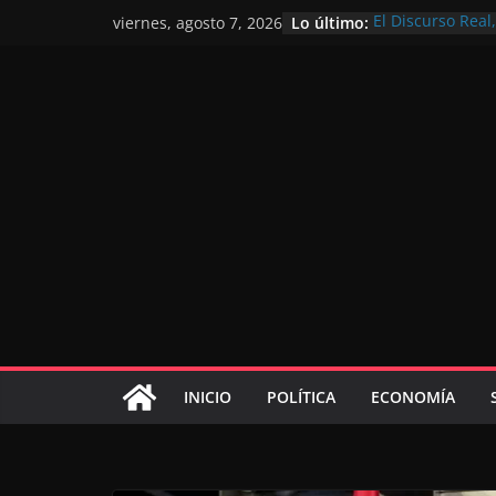
Lo último:
El Discurso Rea
viernes, agosto 7, 2026
confianza en el 
Día Nacional de 
Extranjero: al s
Marruecos 2030
Operación Marha
de marroquíes re
El Discurso del 
inversores inter
gracias a una vi
El discurso del T
consolidar la p
mundial competi
INICIO
POLÍTICA
ECONOMÍA