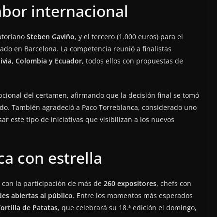
abor internacional
atoriano
Steben Gaviño
, y el tercero (1.000 euros) para el
cado en Barcelona. La competencia reunió a finalistas
livia, Colombia y Ecuador
, todos ellos con propuestas de
pcional del certamen, afirmando que la decisión final se tomó
ado. También agradeció a Paco Torreblanca, considerado uno
r este tipo de iniciativas que visibilizan a los nuevos
a con estrella
s con la participación de más de
260 expositores
, chefs con
des abiertas al público
. Entre los momentos más esperados
rtilla de Patatas
, que celebrará su 18.ª edición el domingo,