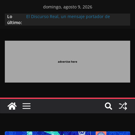
domingo, agosto 9, 2026
Lo
El Discurso Real, un mensaje portador de
último:
esperanza y confianza en el futuro (académico
español)
Día Nacional de los Marroquíes Residentes en el
Extranjero: al servicio de los grandes proyectos de
Marruecos 2030
Operación Marhaba 2026: agosto marca la
llegada masiva de marroquíes residentes en el
extranjero
El Discurso del Trono refuerza la confianza de los
inversores internacionales en el potencial de
Marruecos gracias a una visión estratégica
(experto chino)
El discurso del Trono refleja la estrategia Real
destinada a consolidar la posición de Marruecos
en una economía mundial competitiva (politólogo
marroquí-estadounidense)