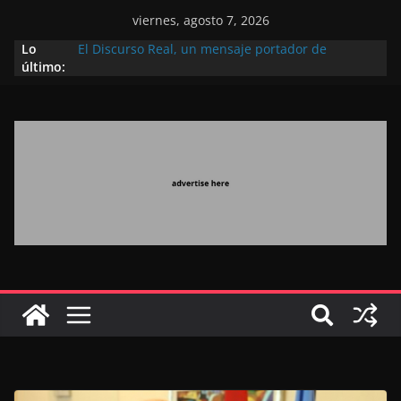
viernes, agosto 7, 2026
Lo
El Discurso Real, un mensaje portador de
último:
esperanza y confianza en el futuro (académico
español)
Día Nacional de los Marroquíes Residentes en el
Extranjero: al servicio de los grandes proyectos de
Marruecos 2030
Operación Marhaba 2026: agosto marca la
llegada masiva de marroquíes residentes en el
extranjero
El Discurso del Trono refuerza la confianza de los
inversores internacionales en el potencial de
Marruecos gracias a una visión estratégica
(experto chino)
El discurso del Trono refleja la estrategia Real
destinada a consolidar la posición de Marruecos
en una economía mundial competitiva (politólogo
marroquí-estadounidense)