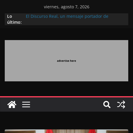
viernes, agosto 7, 2026
Lo
El Discurso Real, un mensaje portador de
último:
esperanza y confianza en el futuro (académico
español)
Día Nacional de los Marroquíes Residentes en el
Extranjero: al servicio de los grandes proyectos de
Marruecos 2030
Operación Marhaba 2026: agosto marca la
llegada masiva de marroquíes residentes en el
extranjero
El Discurso del Trono refuerza la confianza de los
inversores internacionales en el potencial de
Marruecos gracias a una visión estratégica
(experto chino)
El discurso del Trono refleja la estrategia Real
destinada a consolidar la posición de Marruecos
en una economía mundial competitiva (politólogo
marroquí-estadounidense)