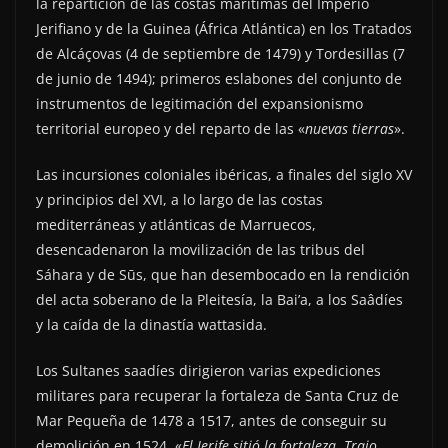
la repartición de las costas marítimas del Imperio
Jerifiano y de la Guinea (África Atlántica) en los Tratados
de Alcáçovas (4 de septiembre de 1479) y Tordesillas (7
de junio de 1494); primeros eslabones del conjunto de
instrumentos de legitimación del expansionismo
territorial europeo y del reparto de las «
nuevas tierras
».
Las incursiones coloniales ibéricas, a finales del siglo XV
y principios del XVI, a lo largo de las costas
mediterráneas y atlánticas de Marruecos,
desencadenaron la movilización de las tribus del
Sáhara y de Sūs, que han desembocado en la rendición
del acta soberano de la Pleitesía, la Bai’a, a los Saâdíes
y la caída de la dinastía wattasida.
Los Sultanes saadíes dirigieron varias expediciones
militares para recuperar la fortaleza de Santa Cruz de
Mar Pequeña de 1478 a 1517, antes de conseguir su
demolición en 1524. «
El Jerife sitió la fortaleza. Trajo