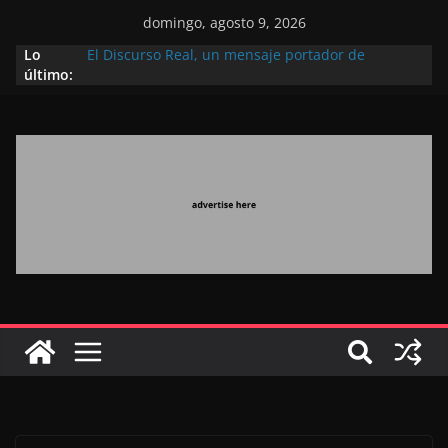
domingo, agosto 9, 2026
Lo
El Discurso Real, un mensaje portador de
último:
esperanza y confianza en el futuro (académico
español)
Día Nacional de los Marroquíes Residentes en el
Extranjero: al servicio de los grandes proyectos de
Marruecos 2030
Operación Marhaba 2026: agosto marca la
llegada masiva de marroquíes residentes en el
extranjero
El Discurso del Trono refuerza la confianza de los
inversores internacionales en el potencial de
Marruecos gracias a una visión estratégica
(experto chino)
El discurso del Trono refleja la estrategia Real
destinada a consolidar la posición de Marruecos
en una economía mundial competitiva (politólogo
marroquí-estadounidense)