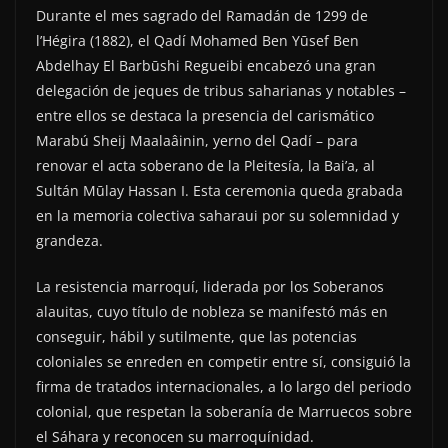
Durante el mes sagrado del Ramadán de 1299 de
l’Hégira (1882), el Qadí Mohamed Ben Yūsef Ben
Abdelhay El Barbūshi Regueibi encabezó una gran
delegación de jeques de tribus saharianas y notables –
entre ellos se destaca la presencia del carismático
Marabú Sheij Maalaâinin, yerno del Qadí – para
renovar el acta soberano de la Pleitesía, la Bai’a, al
Sultán Mūlay Hassan I. Esta ceremonia queda grabada
en la memoria colectiva saharaui por su solemnidad y
grandeza.
La resistencia marroquí, liderada por los Soberanos
alauitas, cuyo título de nobleza se manifestó más en
conseguir, hábil y sutilmente, que las potencias
coloniales se enreden en competir entre sí, consiguió la
firma de tratados internacionales, a lo largo del periodo
colonial, que respetan la soberanía de Marruecos sobre
el Sáhara y reconocen su marroquínidad.