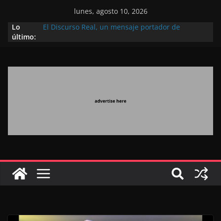
lunes, agosto 10, 2026
Lo
El Discurso Real, un mensaje portador de
último:
esperanza y confianza en el futuro (académico
español)
Día Nacional de los Marroquíes Residentes en el
Extranjero: al servicio de los grandes proyectos de
Marruecos 2030
Operación Marhaba 2026: agosto marca la
llegada masiva de marroquíes residentes en el
extranjero
El Discurso del Trono refuerza la confianza de los
inversores internacionales en el potencial de
Marruecos gracias a una visión estratégica
(experto chino)
El discurso del Trono refleja la estrategia Real
destinada a consolidar la posición de Marruecos
en una economía mundial competitiva (politólogo
marroquí-estadounidense)