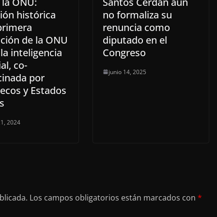
 la ONU:
Santos Cerdán aún
ión histórica
no formaliza su
primera
renuncia como
ución de la ONU
diputado en el
la inteligencia
Congreso
ial, co-
junio 14, 2025
cinada por
ecos y Estados
s
1, 2024
blicada.
Los campos obligatorios están marcados con
*