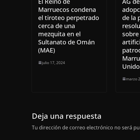
El Reino de
AG de
Marruecos condena
adopc
el tiroteo perpetrado
de la 
cerca de una
resol
mezquita en el
sobre 
Sultanato de Omán
artific
(MAE)
patro
Marru
julio 17, 2024
Unido
marzo 2
Deja una respuesta
Tu dirección de correo electrónico no será pu