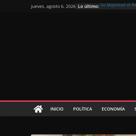
Lo último:
Su Majestad el R
jueves, agosto 6, 2026
motivo de la glor
Operación Marhab
de marroquíes re
El Discurso del T
inversores intern
gracias a una vis
El discurso del Tr
consolidar la po
mundial competit
El Discurso Real
confianza en el f
INICIO
POLÍTICA
ECONOMÍA