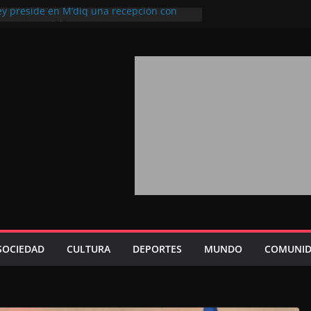
ey preside en M’diq una recepción con
iosa Fiesta del Trono
a 2026: agosto marca la llegada masiva
sidentes en el extranjero
rono refuerza la confianza de los
acionales en el potencial de Marruecos
ión estratégica (experto chino)
ono refleja la estrategia Real destinada a
sición de Marruecos en una economía
iva (politólogo marroquí-estadounidense)
, un mensaje portador de esperanza y
uturo (académico español)
SOCIEDAD
CULTURA
DEPORTES
MUNDO
COMUNID