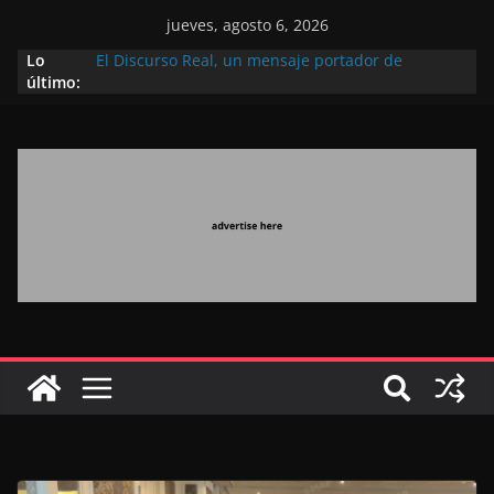
jueves, agosto 6, 2026
Lo
El Discurso Real, un mensaje portador de
último:
esperanza y confianza en el futuro (académico
español)
Día Nacional de los Marroquíes Residentes en el
Extranjero: al servicio de los grandes proyectos de
Marruecos 2030
Operación Marhaba 2026: agosto marca la
llegada masiva de marroquíes residentes en el
extranjero
El Discurso del Trono refuerza la confianza de los
inversores internacionales en el potencial de
Marruecos gracias a una visión estratégica
(experto chino)
El discurso del Trono refleja la estrategia Real
destinada a consolidar la posición de Marruecos
en una economía mundial competitiva (politólogo
marroquí-estadounidense)