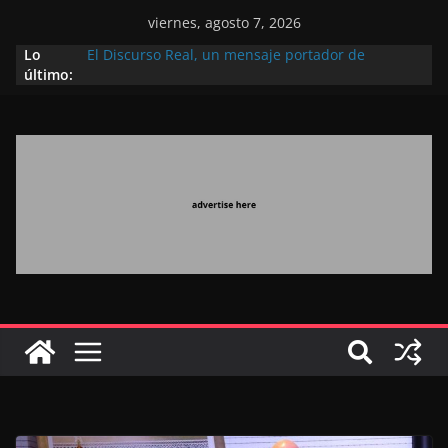
viernes, agosto 7, 2026
Lo
El Discurso Real, un mensaje portador de
último:
esperanza y confianza en el futuro (académico
español)
Día Nacional de los Marroquíes Residentes en el
Extranjero: al servicio de los grandes proyectos de
Marruecos 2030
Operación Marhaba 2026: agosto marca la
llegada masiva de marroquíes residentes en el
extranjero
El Discurso del Trono refuerza la confianza de los
inversores internacionales en el potencial de
Marruecos gracias a una visión estratégica
(experto chino)
El discurso del Trono refleja la estrategia Real
destinada a consolidar la posición de Marruecos
en una economía mundial competitiva (politólogo
marroquí-estadounidense)