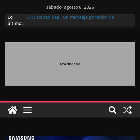
sábado, agosto 8, 2026
Lo
El Discurso Real, un mensaje portador de
último:
esperanza y confianza en el futuro (académico
español)
Día Nacional de los Marroquíes Residentes en el
Extranjero: al servicio de los grandes proyectos de
Marruecos 2030
Operación Marhaba 2026: agosto marca la
llegada masiva de marroquíes residentes en el
extranjero
El Discurso del Trono refuerza la confianza de los
inversores internacionales en el potencial de
Marruecos gracias a una visión estratégica
(experto chino)
El discurso del Trono refleja la estrategia Real
destinada a consolidar la posición de Marruecos
en una economía mundial competitiva (politólogo
marroquí-estadounidense)