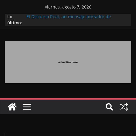
viernes, agosto 7, 2026
Lo
El Discurso Real, un mensaje portador de
último:
esperanza y confianza en el futuro (académico
español)
Día Nacional de los Marroquíes Residentes en el
Extranjero: al servicio de los grandes proyectos de
Marruecos 2030
Operación Marhaba 2026: agosto marca la
llegada masiva de marroquíes residentes en el
extranjero
El Discurso del Trono refuerza la confianza de los
inversores internacionales en el potencial de
Marruecos gracias a una visión estratégica
(experto chino)
El discurso del Trono refleja la estrategia Real
destinada a consolidar la posición de Marruecos
en una economía mundial competitiva (politólogo
marroquí-estadounidense)