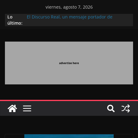
viernes, agosto 7, 2026
Lo
El Discurso Real, un mensaje portador de
último:
esperanza y confianza en el futuro (académico
español)
Día Nacional de los Marroquíes Residentes en el
Extranjero: al servicio de los grandes proyectos de
Marruecos 2030
Operación Marhaba 2026: agosto marca la
llegada masiva de marroquíes residentes en el
extranjero
El Discurso del Trono refuerza la confianza de los
inversores internacionales en el potencial de
Marruecos gracias a una visión estratégica
(experto chino)
El discurso del Trono refleja la estrategia Real
destinada a consolidar la posición de Marruecos
en una economía mundial competitiva (politólogo
marroquí-estadounidense)