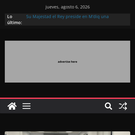
jueves, agosto 6, 2026
Lo
Su Majestad el Rey preside en M’diq una
último:
recepción con motivo de la gloriosa Fiesta del
Trono
Operación Marhaba 2026: agosto marca la
llegada masiva de marroquíes residentes en el
extranjero
El Discurso del Trono refuerza la confianza de los
inversores internacionales en el potencial de
Marruecos gracias a una visión estratégica
(experto chino)
El discurso del Trono refleja la estrategia Real
destinada a consolidar la posición de Marruecos
en una economía mundial competitiva (politólogo
marroquí-estadounidense)
El Discurso Real, un mensaje portador de
esperanza y confianza en el futuro (académico
español)