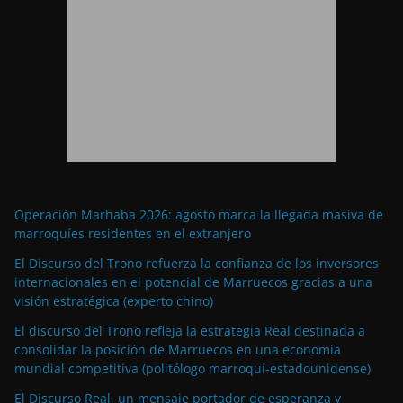
Operación Marhaba 2026: agosto marca la llegada masiva de
marroquíes residentes en el extranjero
El Discurso del Trono refuerza la confianza de los inversores
internacionales en el potencial de Marruecos gracias a una
visión estratégica (experto chino)
El discurso del Trono refleja la estrategia Real destinada a
consolidar la posición de Marruecos en una economía
mundial competitiva (politólogo marroquí-estadounidense)
El Discurso Real, un mensaje portador de esperanza y