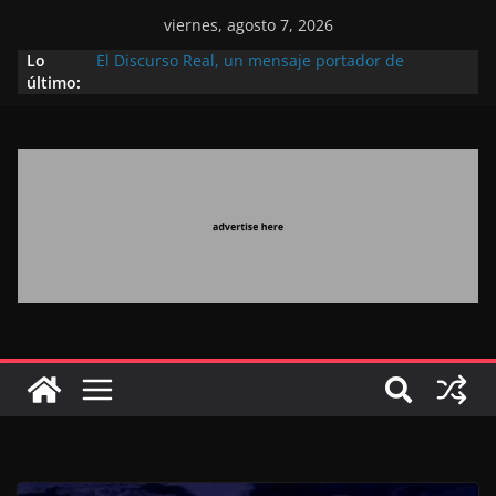
viernes, agosto 7, 2026
Lo
El Discurso Real, un mensaje portador de
último:
esperanza y confianza en el futuro (académico
español)
Día Nacional de los Marroquíes Residentes en el
Extranjero: al servicio de los grandes proyectos de
Marruecos 2030
Operación Marhaba 2026: agosto marca la
llegada masiva de marroquíes residentes en el
extranjero
El Discurso del Trono refuerza la confianza de los
inversores internacionales en el potencial de
Marruecos gracias a una visión estratégica
(experto chino)
El discurso del Trono refleja la estrategia Real
destinada a consolidar la posición de Marruecos
en una economía mundial competitiva (politólogo
marroquí-estadounidense)