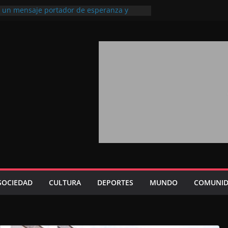
l, un mensaje portador de esperanza y
futuro (académico español)
los Marroquíes Residentes en el
ervicio de los grandes proyectos de
ba 2026: agosto marca la llegada masiva
sidentes en el extranjero
Trono refuerza la confianza de los
nacionales en el potencial de Marruecos
sión estratégica (experto chino)
rono refleja la estrategia Real destinada a
osición de Marruecos en una economía
tiva (politólogo marroquí-estadounidense)
SOCIEDAD
CULTURA
DEPORTES
MUNDO
COMUNID