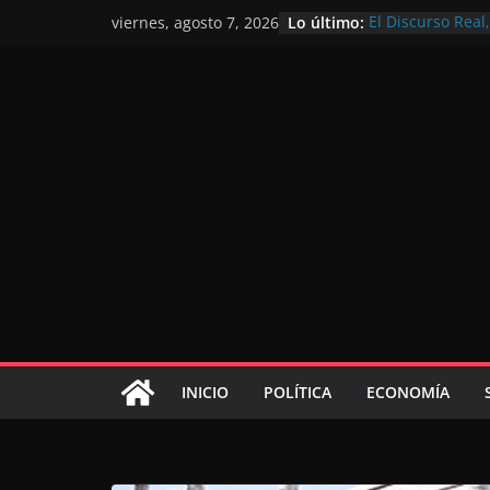
Lo último:
El Discurso Rea
viernes, agosto 7, 2026
confianza en el 
Día Nacional de 
Extranjero: al s
Marruecos 2030
Operación Marha
de marroquíes re
El Discurso del 
inversores inter
gracias a una vi
El discurso del T
consolidar la p
mundial competi
INICIO
POLÍTICA
ECONOMÍA