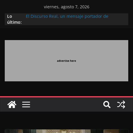
viernes, agosto 7, 2026
Lo
El Discurso Real, un mensaje portador de
último:
esperanza y confianza en el futuro (académico
español)
Día Nacional de los Marroquíes Residentes en el
Extranjero: al servicio de los grandes proyectos de
Marruecos 2030
Operación Marhaba 2026: agosto marca la
llegada masiva de marroquíes residentes en el
extranjero
El Discurso del Trono refuerza la confianza de los
inversores internacionales en el potencial de
Marruecos gracias a una visión estratégica
(experto chino)
El discurso del Trono refleja la estrategia Real
destinada a consolidar la posición de Marruecos
en una economía mundial competitiva (politólogo
marroquí-estadounidense)