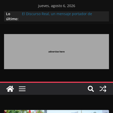
jueves, agosto 6, 2026
Lo
El Discurso Real, un mensaje portador de
último:
esperanza y confianza en el futuro (académico
español)
Día Nacional de los Marroquíes Residentes en el
Extranjero: al servicio de los grandes proyectos de
Marruecos 2030
Operación Marhaba 2026: agosto marca la
llegada masiva de marroquíes residentes en el
extranjero
El Discurso del Trono refuerza la confianza de los
inversores internacionales en el potencial de
Marruecos gracias a una visión estratégica
(experto chino)
El discurso del Trono refleja la estrategia Real
destinada a consolidar la posición de Marruecos
en una economía mundial competitiva (politólogo
marroquí-estadounidense)