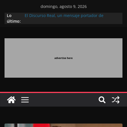
domingo, agosto 9, 2026
Lo
El Discurso Real, un mensaje portador de
último:
esperanza y confianza en el futuro (académico
español)
Día Nacional de los Marroquíes Residentes en el
Extranjero: al servicio de los grandes proyectos de
Marruecos 2030
Operación Marhaba 2026: agosto marca la
llegada masiva de marroquíes residentes en el
extranjero
El Discurso del Trono refuerza la confianza de los
inversores internacionales en el potencial de
Marruecos gracias a una visión estratégica
(experto chino)
El discurso del Trono refleja la estrategia Real
destinada a consolidar la posición de Marruecos
en una economía mundial competitiva (politólogo
marroquí-estadounidense)