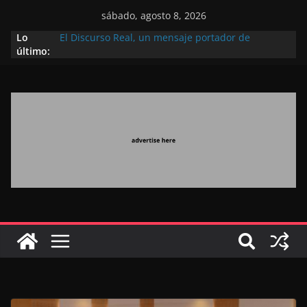
sábado, agosto 8, 2026
Lo
El Discurso Real, un mensaje portador de
último:
esperanza y confianza en el futuro (académico
español)
Día Nacional de los Marroquíes Residentes en el
Extranjero: al servicio de los grandes proyectos de
Marruecos 2030
Operación Marhaba 2026: agosto marca la
llegada masiva de marroquíes residentes en el
extranjero
El Discurso del Trono refuerza la confianza de los
inversores internacionales en el potencial de
Marruecos gracias a una visión estratégica
(experto chino)
El discurso del Trono refleja la estrategia Real
destinada a consolidar la posición de Marruecos
en una economía mundial competitiva (politólogo
marroquí-estadounidense)