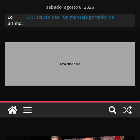
sábado, agosto 8, 2026
Lo
El Discurso Real, un mensaje portador de
último:
esperanza y confianza en el futuro (académico
español)
Día Nacional de los Marroquíes Residentes en el
Extranjero: al servicio de los grandes proyectos de
Marruecos 2030
Operación Marhaba 2026: agosto marca la
llegada masiva de marroquíes residentes en el
extranjero
El Discurso del Trono refuerza la confianza de los
inversores internacionales en el potencial de
Marruecos gracias a una visión estratégica
(experto chino)
El discurso del Trono refleja la estrategia Real
destinada a consolidar la posición de Marruecos
en una economía mundial competitiva (politólogo
marroquí-estadounidense)