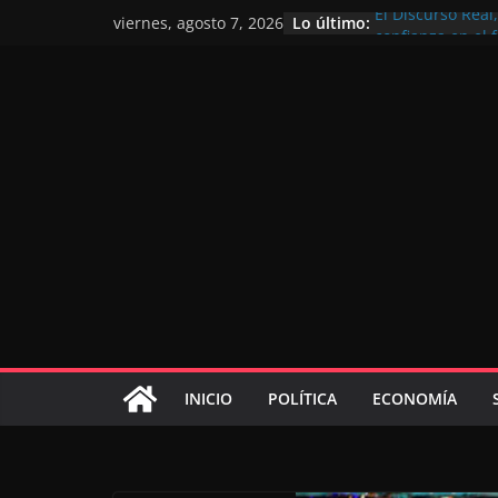
Lo último:
El Discurso Rea
viernes, agosto 7, 2026
confianza en el 
Día Nacional de 
Extranjero: al s
Marruecos 2030
Operación Marha
de marroquíes re
El Discurso del 
inversores inter
gracias a una vi
El discurso del T
consolidar la p
mundial competi
INICIO
POLÍTICA
ECONOMÍA