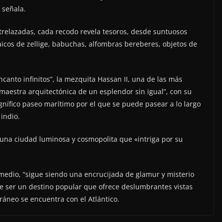
 señala.
ntrelazadas, cada recodo revela tesoros, desde suntuosos
aicos de zellige, babuchas, alfombras bereberes, objetos de
canto infinitos”, la mezquita Hassan II, una de las más
estra arquitectónica de un esplendor sin igual”, con su
nífico paseo marítimo por el que se puede pasear a lo largo
indio.
, una ciudad luminosa y cosmopolita que «intriga por su
medio, “sigue siendo una encrucijada de glamur y misterio
 de ser un destino popular que ofrece deslumbrantes vistas
ráneo se encuentra con el Atlántico.