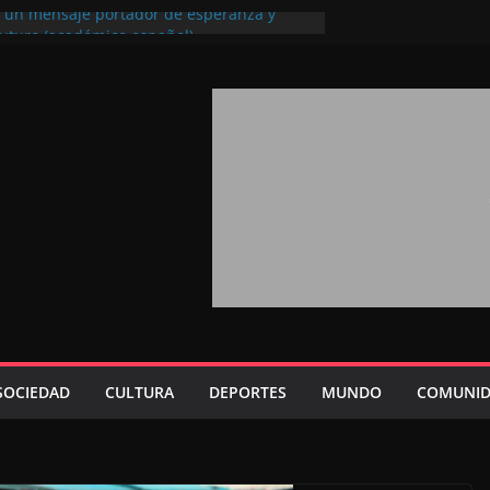
l, un mensaje portador de esperanza y
futuro (académico español)
los Marroquíes Residentes en el
ervicio de los grandes proyectos de
ba 2026: agosto marca la llegada masiva
sidentes en el extranjero
Trono refuerza la confianza de los
nacionales en el potencial de Marruecos
sión estratégica (experto chino)
rono refleja la estrategia Real destinada a
osición de Marruecos en una economía
tiva (politólogo marroquí-estadounidense)
SOCIEDAD
CULTURA
DEPORTES
MUNDO
COMUNID