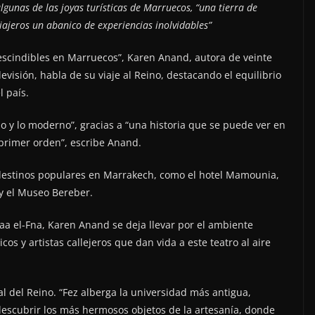
lgunas de las joyas turísticas de Marruecos, “una tierra de
viajeros un abanico de experiencias inolvidables”
rescindibles en Marruecos”, Karen Anand, autora de veinte
evisión, habla de su viaje al Reino, destacando el equilibrio
l país.
uo y lo moderno”, gracias a “una historia que se puede ver en
primer orden”, escribe Anand.
s destinos populares en Marrakech, como el hotel Mamounia,
 y el Museo Bereber.
maa el-Fna, Karen Anand se deja llevar por el ambiente
s y artistas callejeros que dan vida a este teatro al aire
ual del Reino. “Fez alberga la universidad más antigua,
descubrir los más hermosos objetos de la artesanía, donde