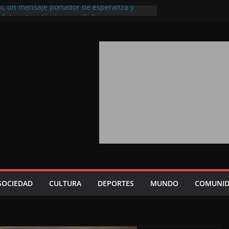
al, un mensaje portador de esperanza y
l futuro (académico español)
e los Marroquíes Residentes en el
servicio de los grandes proyectos de
0
aba 2026: agosto marca la llegada masiva
residentes en el extranjero
 Trono refuerza la confianza de los
ernacionales en el potencial de Marruecos
isión estratégica (experto chino)
 Trono refleja la estrategia Real destinada a
posición de Marruecos en una economía
itiva (politólogo marroquí-estadounidense)
SOCIEDAD
CULTURA
DEPORTES
MUNDO
COMUNID