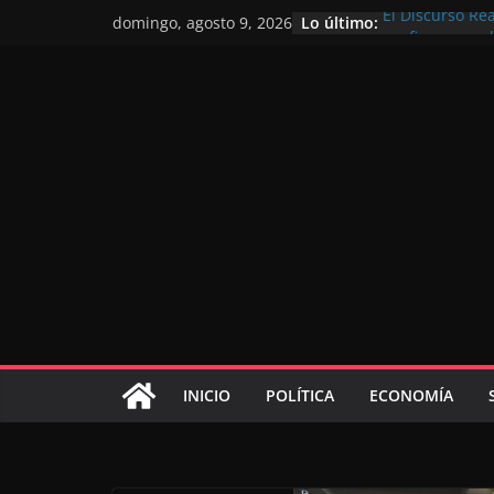
Lo último:
El Discurso Re
domingo, agosto 9, 2026
confianza en e
Día Nacional d
Extranjero: al 
Marruecos 203
Operación Marh
de marroquíes 
El Discurso del
inversores int
gracias a una v
El discurso del
consolidar la 
mundial compet
INICIO
POLÍTICA
ECONOMÍA