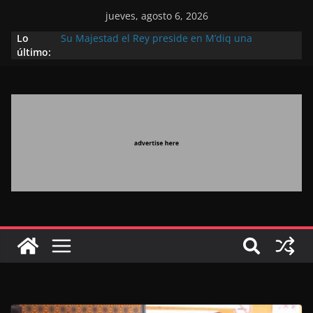
jueves, agosto 6, 2026
Lo
Su Majestad el Rey preside en M’diq una
último:
recepción con motivo de la gloriosa Fiesta del
Trono
Operación Marhaba 2026: agosto marca la
llegada masiva de marroquíes residentes en el
extranjero
El Discurso del Trono refuerza la confianza de los
inversores internacionales en el potencial de
Marruecos gracias a una visión estratégica
(experto chino)
El discurso del Trono refleja la estrategia Real
destinada a consolidar la posición de Marruecos
en una economía mundial competitiva (politólogo
marroquí-estadounidense)
El Discurso Real, un mensaje portador de
esperanza y confianza en el futuro (académico
español)