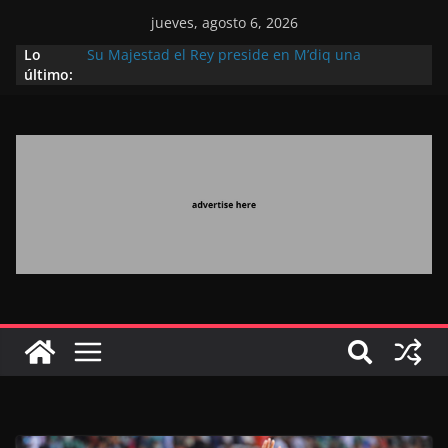
jueves, agosto 6, 2026
Lo
Su Majestad el Rey preside en M’diq una
último:
recepción con motivo de la gloriosa Fiesta del
Trono
Operación Marhaba 2026: agosto marca la
llegada masiva de marroquíes residentes en el
extranjero
El Discurso del Trono refuerza la confianza de los
inversores internacionales en el potencial de
Marruecos gracias a una visión estratégica
(experto chino)
El discurso del Trono refleja la estrategia Real
destinada a consolidar la posición de Marruecos
en una economía mundial competitiva (politólogo
marroquí-estadounidense)
El Discurso Real, un mensaje portador de
esperanza y confianza en el futuro (académico
español)