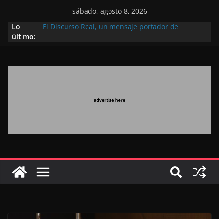
sábado, agosto 8, 2026
Lo
El Discurso Real, un mensaje portador de
último:
esperanza y confianza en el futuro (académico
español)
Día Nacional de los Marroquíes Residentes en el
Extranjero: al servicio de los grandes proyectos de
Marruecos 2030
Operación Marhaba 2026: agosto marca la
llegada masiva de marroquíes residentes en el
extranjero
El Discurso del Trono refuerza la confianza de los
inversores internacionales en el potencial de
Marruecos gracias a una visión estratégica
(experto chino)
El discurso del Trono refleja la estrategia Real
destinada a consolidar la posición de Marruecos
en una economía mundial competitiva (politólogo
marroquí-estadounidense)