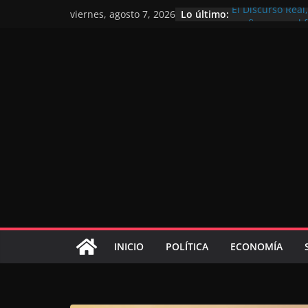
Lo último:
El Discurso Rea
viernes, agosto 7, 2026
confianza en el 
Día Nacional de 
Extranjero: al s
Marruecos 2030
Operación Marha
de marroquíes re
El Discurso del 
inversores inter
gracias a una vi
El discurso del T
consolidar la p
mundial competi
INICIO
POLÍTICA
ECONOMÍA