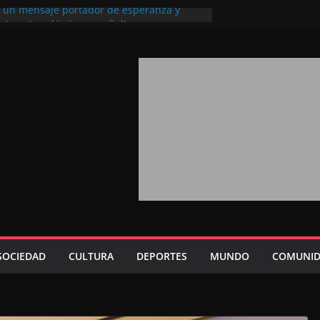
l, un mensaje portador de esperanza y
futuro (académico español)
los Marroquíes Residentes en el
ervicio de los grandes proyectos de
ba 2026: agosto marca la llegada masiva
sidentes en el extranjero
Trono refuerza la confianza de los
nacionales en el potencial de Marruecos
sión estratégica (experto chino)
rono refleja la estrategia Real destinada a
osición de Marruecos en una economía
tiva (politólogo marroquí-estadounidense)
SOCIEDAD
CULTURA
DEPORTES
MUNDO
COMUNID