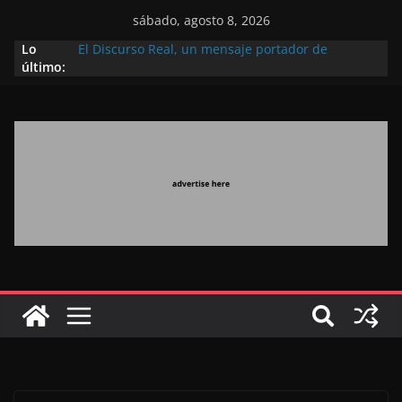
sábado, agosto 8, 2026
Lo
El Discurso Real, un mensaje portador de
último:
esperanza y confianza en el futuro (académico
español)
Día Nacional de los Marroquíes Residentes en el
Extranjero: al servicio de los grandes proyectos de
Marruecos 2030
Operación Marhaba 2026: agosto marca la
llegada masiva de marroquíes residentes en el
extranjero
El Discurso del Trono refuerza la confianza de los
inversores internacionales en el potencial de
Marruecos gracias a una visión estratégica
(experto chino)
El discurso del Trono refleja la estrategia Real
destinada a consolidar la posición de Marruecos
en una economía mundial competitiva (politólogo
marroquí-estadounidense)