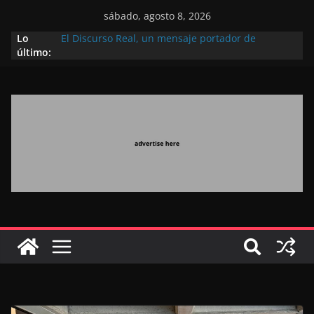
sábado, agosto 8, 2026
Lo
El Discurso Real, un mensaje portador de
último:
esperanza y confianza en el futuro (académico
español)
Día Nacional de los Marroquíes Residentes en el
Extranjero: al servicio de los grandes proyectos de
Marruecos 2030
Operación Marhaba 2026: agosto marca la
llegada masiva de marroquíes residentes en el
extranjero
El Discurso del Trono refuerza la confianza de los
inversores internacionales en el potencial de
Marruecos gracias a una visión estratégica
(experto chino)
El discurso del Trono refleja la estrategia Real
destinada a consolidar la posición de Marruecos
en una economía mundial competitiva (politólogo
marroquí-estadounidense)