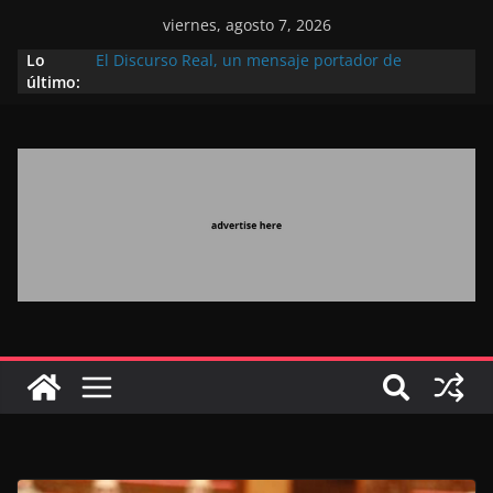
viernes, agosto 7, 2026
Lo
El Discurso Real, un mensaje portador de
último:
esperanza y confianza en el futuro (académico
español)
Día Nacional de los Marroquíes Residentes en el
Extranjero: al servicio de los grandes proyectos de
Marruecos 2030
Operación Marhaba 2026: agosto marca la
llegada masiva de marroquíes residentes en el
extranjero
El Discurso del Trono refuerza la confianza de los
inversores internacionales en el potencial de
Marruecos gracias a una visión estratégica
(experto chino)
El discurso del Trono refleja la estrategia Real
destinada a consolidar la posición de Marruecos
en una economía mundial competitiva (politólogo
marroquí-estadounidense)