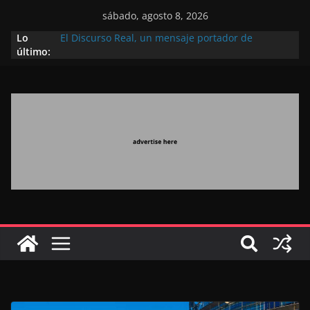
sábado, agosto 8, 2026
Lo
El Discurso Real, un mensaje portador de
último:
esperanza y confianza en el futuro (académico
español)
Día Nacional de los Marroquíes Residentes en el
Extranjero: al servicio de los grandes proyectos de
Marruecos 2030
Operación Marhaba 2026: agosto marca la
llegada masiva de marroquíes residentes en el
extranjero
El Discurso del Trono refuerza la confianza de los
inversores internacionales en el potencial de
Marruecos gracias a una visión estratégica
(experto chino)
El discurso del Trono refleja la estrategia Real
destinada a consolidar la posición de Marruecos
en una economía mundial competitiva (politólogo
marroquí-estadounidense)