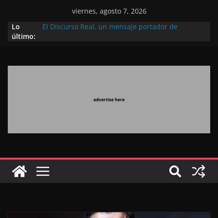
viernes, agosto 7, 2026
Lo
El Discurso Real, un mensaje portador de
último:
esperanza y confianza en el futuro (académico
español)
Día Nacional de los Marroquíes Residentes en el
Extranjero: al servicio de los grandes proyectos de
Marruecos 2030
Operación Marhaba 2026: agosto marca la
llegada masiva de marroquíes residentes en el
extranjero
El Discurso del Trono refuerza la confianza de los
inversores internacionales en el potencial de
Marruecos gracias a una visión estratégica
(experto chino)
El discurso del Trono refleja la estrategia Real
destinada a consolidar la posición de Marruecos
en una economía mundial competitiva (politólogo
marroquí-estadounidense)