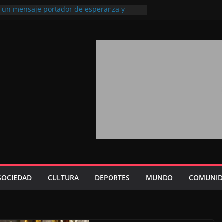
l, un mensaje portador de esperanza y
futuro (académico español)
los Marroquíes Residentes en el
ervicio de los grandes proyectos de
ba 2026: agosto marca la llegada masiva
sidentes en el extranjero
Trono refuerza la confianza de los
nacionales en el potencial de Marruecos
sión estratégica (experto chino)
rono refleja la estrategia Real destinada a
osición de Marruecos en una economía
tiva (politólogo marroquí-estadounidense)
SOCIEDAD
CULTURA
DEPORTES
MUNDO
COMUNID