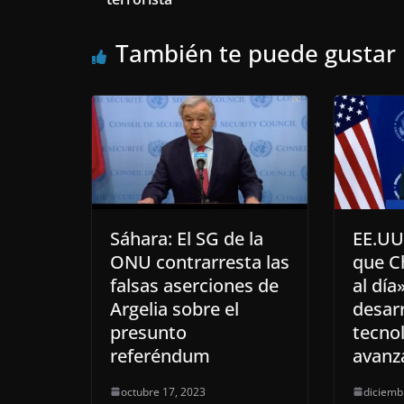
También te puede gustar
Sáhara: El SG de la
EE.UU
ONU contrarresta las
que C
falsas aserciones de
al día
Argelia sobre el
desarr
presunto
tecno
referéndum
avanz
octubre 17, 2023
diciemb