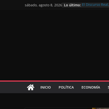
Lo último:
El Discurso Rea
sábado, agosto 8, 2026
confianza en el 
Día Nacional de 
Extranjero: al s
Marruecos 2030
Operación Marha
de marroquíes re
El Discurso del 
inversores inter
gracias a una vi
El discurso del T
consolidar la p
mundial competi
INICIO
POLÍTICA
ECONOMÍA