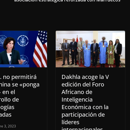
. no permitirá
Dakhla acoge la V
hina se «ponga
edición del Foro
» en el
Africano de
ollo de
Inteligencia
logías
Económica con la
adas
participación de
líderes
re 3, 2023
internacionales