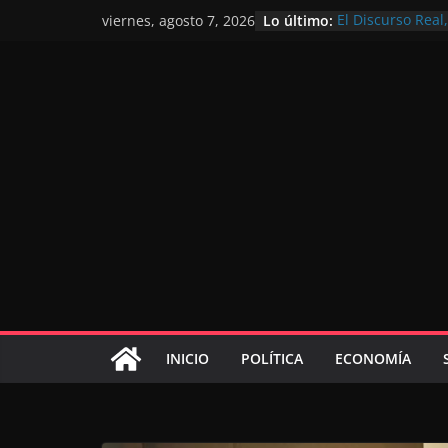
Lo último:
El Discurso Rea
viernes, agosto 7, 2026
confianza en el 
Día Nacional de 
Extranjero: al s
Marruecos 2030
Operación Marha
de marroquíes re
El Discurso del 
inversores inter
gracias a una vi
El discurso del T
consolidar la p
mundial competi
INICIO
POLÍTICA
ECONOMÍA