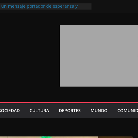
l, un mensaje portador de esperanza y
futuro (académico español)
los Marroquíes Residentes en el
ervicio de los grandes proyectos de
ba 2026: agosto marca la llegada masiva
sidentes en el extranjero
Trono refuerza la confianza de los
nacionales en el potencial de Marruecos
sión estratégica (experto chino)
rono refleja la estrategia Real destinada a
osición de Marruecos en una economía
tiva (politólogo marroquí-estadounidense)
SOCIEDAD
CULTURA
DEPORTES
MUNDO
COMUNID