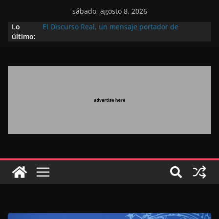
sábado, agosto 8, 2026
Lo
El Discurso Real, un mensaje portador de
último:
esperanza y confianza en el futuro (académico
español)
Día Nacional de los Marroquíes Residentes en el
Extranjero: al servicio de los grandes proyectos de
Marruecos 2030
Operación Marhaba 2026: agosto marca la
llegada masiva de marroquíes residentes en el
extranjero
El Discurso del Trono refuerza la confianza de los
inversores internacionales en el potencial de
Marruecos gracias a una visión estratégica
(experto chino)
El discurso del Trono refleja la estrategia Real
destinada a consolidar la posición de Marruecos
en una economía mundial competitiva (politólogo
marroquí-estadounidense)